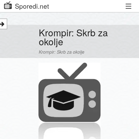
Sporedi.net
Trenutni spored
Krompir: Skrb za
Priporočamo
okolje
Priljubljeni kanali
Krompir: Skrb za okolje
Iskalnik
Kibora
Seznam kanalov
Seznam Oddaj