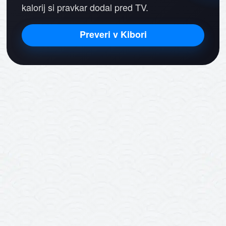
kalorij si pravkar dodal pred TV.
Preveri v Kibori