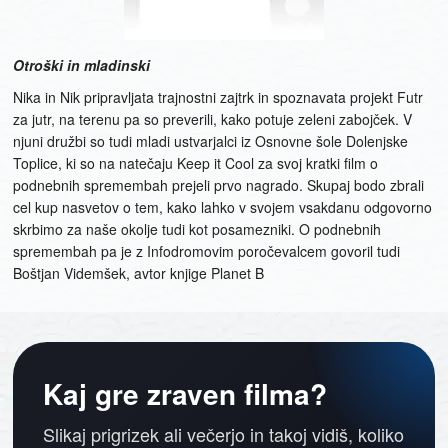
Otroški in mladinski
Nika in Nik pripravljata trajnostni zajtrk in spoznavata projekt Futr
za jutr, na terenu pa so preverili, kako potuje zeleni zabojček. V
njuni družbi so tudi mladi ustvarjalci iz Osnovne šole Dolenjske
Toplice, ki so na natečaju Keep it Cool za svoj kratki film o
podnebnih spremembah prejeli prvo nagrado. Skupaj bodo zbrali
cel kup nasvetov o tem, kako lahko v svojem vsakdanu odgovorno
skrbimo za naše okolje tudi kot posamezniki. O podnebnih
spremembah pa je z Infodromovim poročevalcem govoril tudi
Boštjan Videmšek, avtor knjige Planet B
Kaj gre zraven filma?
Slikaj prigrizek ali večerjo in takoj vidiš, koliko