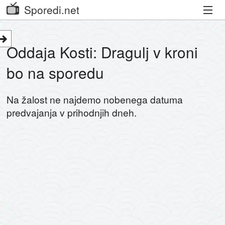
Sporedi.net
Trenutni spored
Oddaja Kosti: Dragulj v kroni
Priporočamo
bo na sporedu
Priljubljeni kanali
Na žalost ne najdemo nobenega datuma
Iskalnik
predvajanja v prihodnjih dneh.
Kibora
Seznam kanalov
Seznam Oddaj