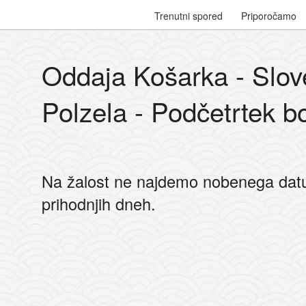
Trenutni spored
Priporočamo
Oddaja Košarka - Slov
Polzela - Podčetrtek b
Na žalost ne najdemo nobenega dat
prihodnjih dneh.