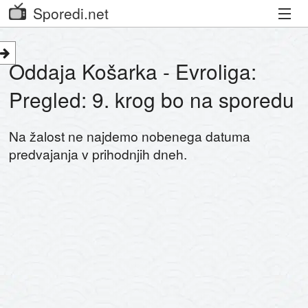
Sporedi.net
Trenutni spored
Oddaja Košarka - Evroliga:
Priporočamo
Pregled: 9. krog bo na sporedu
Priljubljeni kanali
Na žalost ne najdemo nobenega datuma
Iskalnik
predvajanja v prihodnjih dneh.
Kibora
Seznam kanalov
Seznam Oddaj