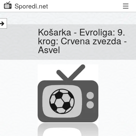
Sporedi.net
Trenutni spored
Košarka - Evroliga: 9.
Priporočamo
krog: Crvena zvezda -
Asvel
Priljubljeni kanali
Iskalnik
Kibora
Seznam kanalov
Seznam Oddaj