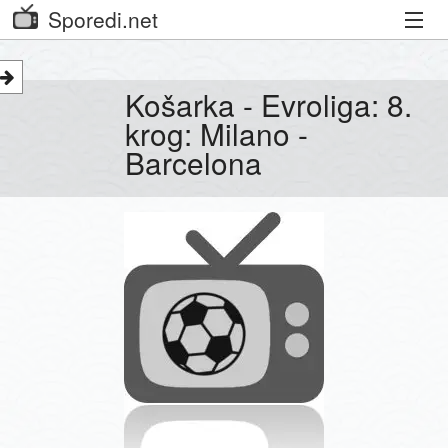
Sporedi.net
Trenutni spored
Košarka - Evroliga: 8.
Priporočamo
krog: Milano -
Barcelona
Priljubljeni kanali
Iskalnik
Kibora
Seznam kanalov
Seznam Oddaj