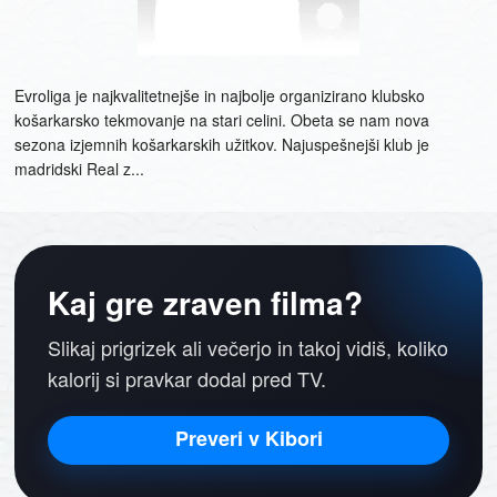
Evroliga je najkvalitetnejše in najbolje organizirano klubsko
košarkarsko tekmovanje na stari celini. Obeta se nam nova
sezona izjemnih košarkarskih užitkov. Najuspešnejši klub je
madridski Real z...
Kaj gre zraven filma?
Slikaj prigrizek ali večerjo in takoj vidiš, koliko
kalorij si pravkar dodal pred TV.
Preveri v Kibori