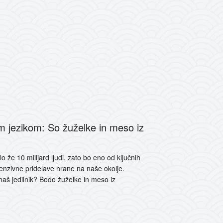
 jezikom: So žuželke in meso iz
že 10 milijard ljudi, zato bo eno od ključnih
ntenzivne pridelave hrane na naše okolje.
aš jedilnik? Bodo žuželke in meso iz