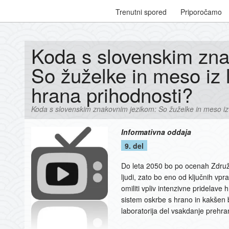
Trenutni spored
Priporočamo
Koda s slovenskim zna
So žuželke in meso iz l
hrana prihodnosti?
Koda s slovenskim znakovnim jezikom: So žuželke in meso iz 
Informativna oddaja
9. del
Do leta 2050 bo po ocenah Združe
ljudi, zato bo eno od ključnih vp
omiliti vpliv intenzivne pridelave
sistem oskrbe s hrano in kakšen 
laboratorija del vsakdanje prehr