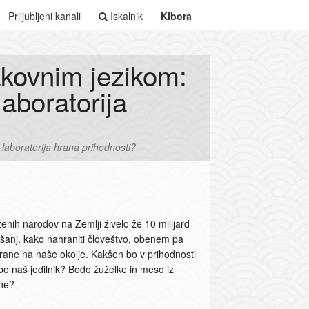
Priljubljeni kanali
Iskalnik
Kibora
kovnim jezikom:
aboratorija
laboratorija hrana prihodnosti?
nih narodov na Zemlji živelo že 10 milijard
rašanj, kako nahraniti človeštvo, obenem pa
 hrane na naše okolje. Kakšen bo v prihodnosti
bo naš jedilnik? Bodo žuželke in meso iz
ane?