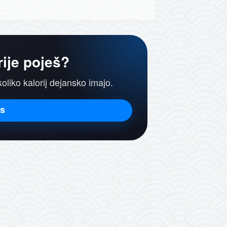
rije poješ?
koliko kalorij dejansko imajo.
is