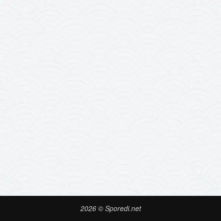
2026 © Sporedi.net