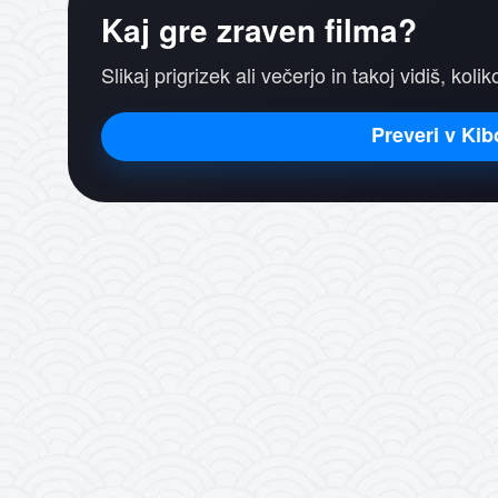
Kaj gre zraven filma?
Slikaj prigrizek ali večerjo in takoj vidiš, koli
Preveri v Kib