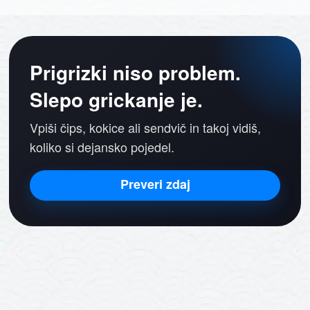
Prigrizki niso problem.
Slepo grickanje je.
Vpiši čips, kokice ali sendvič in takoj vidiš,
koliko si dejansko pojedel.
Preveri zdaj