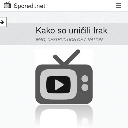
Sporedi.net
Trenutni spored
Kako so uničili Irak
Priporočamo
IRAQ, DESTRUCTION OF A NATION
Priljubljeni kanali
Iskalnik
Kibora
Seznam kanalov
Seznam Oddaj