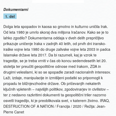
Dokumentarni
1. del
Dolga leta spopadov in kaosa so gmotno in kulturno uničila Irak.
Od leta 1980 je umrlo skoraj dva milijona Iračanov. Kako se je to
lahko zgodilo? Dokumentarna oddaja v dveh delih prepričljivo
prikazuje uničenje Iraka v zadnjih 40 letih, od prvih dni iransko-
iraške vojne leta 1980 do druge zalivske vojne leta 2003 in padca
Islamske države leta 2017. Da bi razumeli, kaj je vzrok te
tragedije, se je treba vrniti v čas ob koncu sedemdesetih let 20.
stoletja ter preučiti geopolitične odnose med Irakom, ZDA in
drugimi velesilami, ki so se spopadle zaradi nacionalnih interesov.
Laži, izdaje, manipulacije in izmišljeni podatki so pripomogli k
propadu te bližnjevzhodne države. Ob pričevanjih nekaterih
ključnih vpletenih – najvišjih politikov, zgodovinarjev in civilistov –
ter z nedavno razkritimi dokumenti ta geopolitični triler nazorno
osvetli tragedijo, ki je preoblikovala svet, v katerem živimo. IRAQ,
DESTRUCTION OF A NATION / Francija / 2020 / Režija: Jean-
Pierre Canet