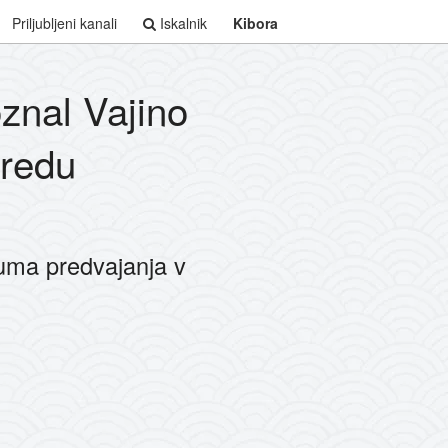
Priljubljeni kanali
Iskalnik
Kibora
nal Vajino
redu
uma predvajanja v