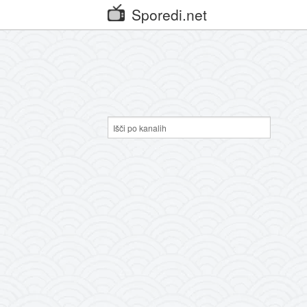
Sporedi.net