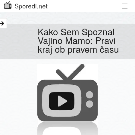
Sporedi.net
Trenutni spored
Kako Sem Spoznal
Priporočamo
Vajino Mamo: Pravi
kraj ob pravem času
Priljubljeni kanali
Iskalnik
Kibora
Seznam kanalov
Seznam Oddaj