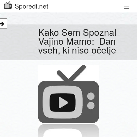
Sporedi.net
Trenutni spored
Kako Sem Spoznal
Priporočamo
Vajino Mamo: Dan
vseh, ki niso očetje
Priljubljeni kanali
Iskalnik
Kibora
Seznam kanalov
Seznam Oddaj