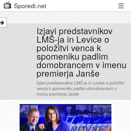
Sporedi.net
Trenutni spored
Izjavi predstavnikov
Priporočamo
LMŠ-ja in Levice o
položitvi venca k
Priljubljeni kanali
spomeniku padlim
Iskalnik
domobrancem v imenu
premierja Janše
Kibora
Izjavi predstavnikov LMŠ-ja in Levice o položitvi
Seznam kanalov
venca k spomeniku padlim domobrancem v
imenu premierja Janše
Seznam Oddaj