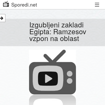
Sporedi.net
Trenutni spored
Izgubljeni zakladi
Priporočamo
Egipta: Ramzesov
vzpon na oblast
Priljubljeni kanali
Iskalnik
Kibora
Seznam kanalov
Seznam Oddaj