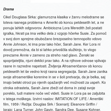
Drama
Cikel Douglasa Sirka: glamurozna klasika v žanru melodrame se
loteva rasnega problema v Ameriki ob koncu petdesetih let, a ne
ponuja lahkih odgovorov. Ambiciozna Lora Meredith želi postati
igralka, hkrati pa ima veliko dela z vzgojo hčerke Susie. Za pomoč
v svoj dom sprejme obubožano brezposelno temnopolto vdovo
Annie Johnson, ki ima prav tako hčer, Sarah Jane. Ker Lora ni
dovolj premožna, da bi si lahko privoščila služkinjo, to vlogo
prevzame Annie v zameno za streho nad glavo. Ženski se
spoprijateljita, njuni deklici prav tako. A na njihove odnose vplivajo
rasne in razredne napetosti. Življenja Afroameričanov ob koncu
petdesetih let še vedno kroji rasna segregacija. Sarah Jane zanika
svoje afroameriške korenine in se v šoli pretvarja, da je belka, saj
imajo belski otroci po njenih opažanjih več možnosti za uspeh. Ko
otroka odrasteta, Sarah Jane zbeži od doma in zataji svoje
poreklo, tudi matere noče več videti. Susie in Lora pa se zaljubita
v istega moškega. Izvirni naslov: IMITATION OF LIFE / Ameriški
film, 1959 / Režija: Douglas Sirk / Scenarij: Eleanore Griffin /
Igrajo: Lana Turner, John Gavin, Sandra Dee, Susane Kohner,