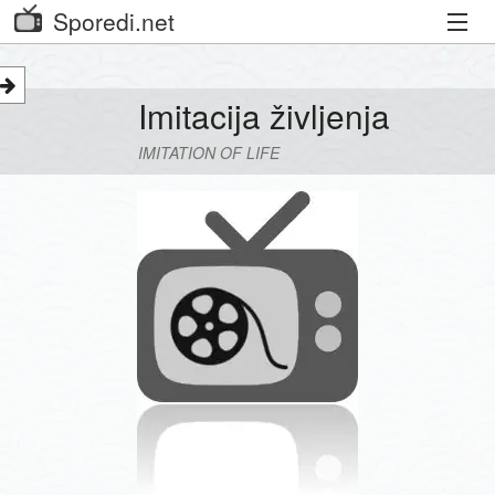
Sporedi.net
Trenutni spored
Imitacija življenja
Priporočamo
IMITATION OF LIFE
Priljubljeni kanali
Iskalnik
Kibora
Seznam kanalov
Seznam Oddaj