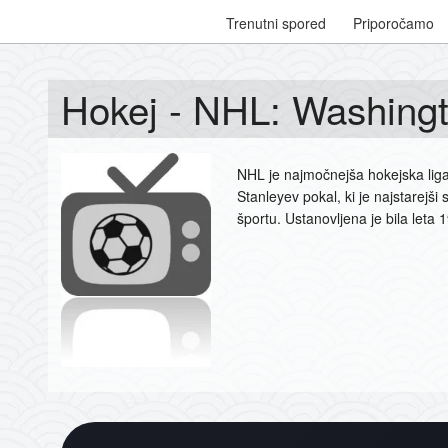
Trenutni spored
Priporočamo
Hokej - NHL: Washingt
NHL je najmočnejša hokejska liga 
Stanleyev pokal, ki je najstarejš
športu. Ustanovljena je bila leta 