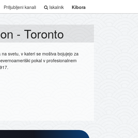
Priljubljeni kanali
Iskalnik
Kibora
on - Toronto
na svetu, v kateri se moštva bojujejo za
i severnoameriški pokal v profesionalnem
1917.