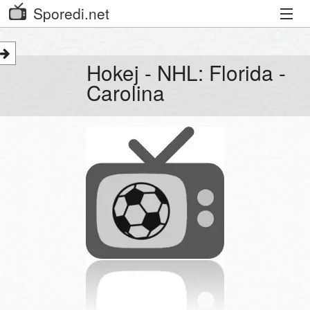
Sporedi.net
Trenutni spored
Hokej - NHL: Florida -
Priporočamo
Carolina
Priljubljeni kanali
Iskalnik
Kibora
Seznam kanalov
Seznam Oddaj