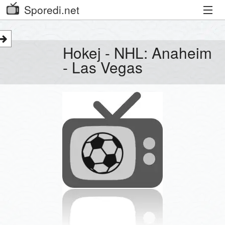
Sporedi.net
Trenutni spored
Hokej - NHL: Anaheim
Priporočamo
- Las Vegas
Priljubljeni kanali
Iskalnik
Kibora
Seznam kanalov
Seznam Oddaj