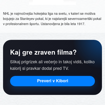
NHL je najmočnejša hokejska liga na svetu, v kateri se moštva
bojujejo za Stanleyev pokal, ki je najstarejši severnoameriški pokal
v profesionalnem športu. Ustanovljena je bila leta 1917.
Kaj gre zraven filma?
Slikaj prigrizek ali večerjo in takoj vidiš, koliko
kalorij si pravkar dodal pred TV.
Preveri v Kibori