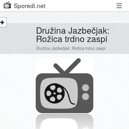
Sporedi.net
Trenutni spored
Družina Jazbečjak:
Priporočamo
Rožica trdno zaspi
Priljubljeni kanali
Družina Jazbečjak: Rožica trdno zaspi
Iskalnik
Kibora
Seznam kanalov
Seznam Oddaj