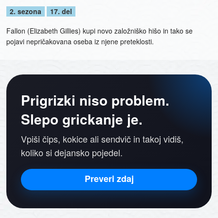
2. sezona
17. del
Fallon (Elizabeth Gillies) kupi novo založniško hišo in tako se
pojavi nepričakovana oseba iz njene preteklosti.
Prigrizki niso problem.
Slepo grickanje je.
Vpiši čips, kokice ali sendvič in takoj vidiš,
koliko si dejansko pojedel.
Preveri zdaj