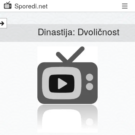
Sporedi.net
Trenutni spored
Dinastija: Dvoličnost
Priporočamo
Priljubljeni kanali
Iskalnik
Kibora
Seznam kanalov
Seznam Oddaj