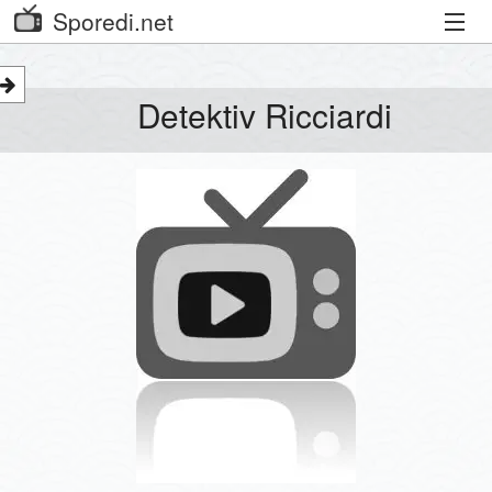
Sporedi.net
Trenutni spored
Detektiv Ricciardi
Priporočamo
Priljubljeni kanali
Iskalnik
Kibora
Seznam kanalov
Seznam Oddaj