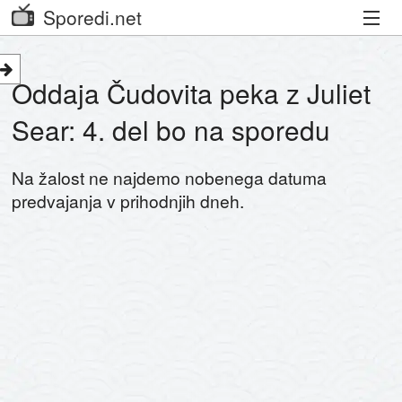
Sporedi.net
Trenutni spored
Oddaja Čudovita peka z Juliet
Priporočamo
Sear: 4. del bo na sporedu
Priljubljeni kanali
Na žalost ne najdemo nobenega datuma
Iskalnik
predvajanja v prihodnjih dneh.
Kibora
Seznam kanalov
Seznam Oddaj