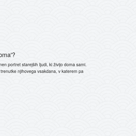
doma'?
n portret starejših ljudi, ki živijo doma sami.
ne trenutke njihovega vsakdana, v katerem pa