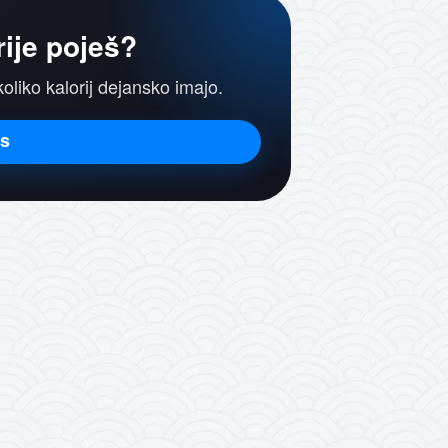
rije poješ?
koliko kalorij dejansko imajo.
is