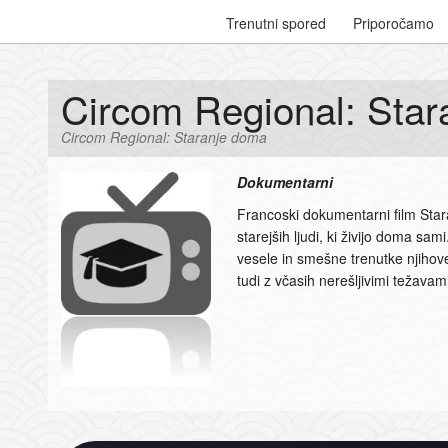
Trenutni spored
Priporočamo
Circom Regional: Sta
Circom Regional: Staranje doma
Dokumentarni
Francoski dokumentarni film Star
starejših ljudi, ki živijo doma sami
vesele in smešne trenutke njiho
tudi z včasih nerešljivimi težavam