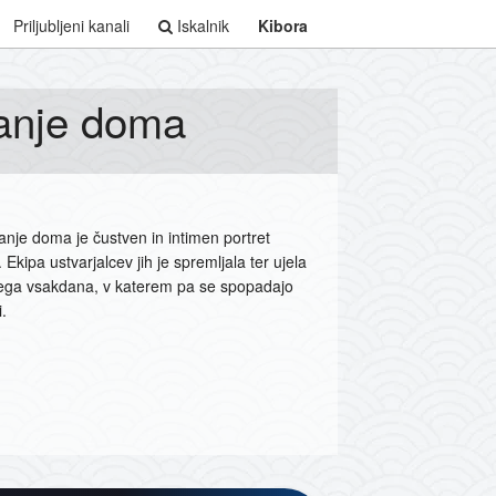
Priljubljeni kanali
Iskalnik
Kibora
ranje doma
anje doma je čustven in intimen portret
. Ekipa ustvarjalcev jih je spremljala ter ujela
vega vsakdana, v katerem pa se spopadajo
i.