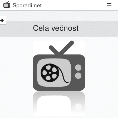
Sporedi.net
Trenutni spored
Cela večnost
Priporočamo
Priljubljeni kanali
Iskalnik
Kibora
Seznam kanalov
Seznam Oddaj