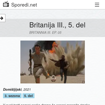
Sporedi.net
Trenutni spored
Britanija III., 5. del
Priporočamo
BRITANNIA III. EP. 05
Priljubljeni kanali
Iskalnik
Kibora
Seznam kanalov
Seznam Oddaj
Domišljijski
,
2021
3. sezona
5. del
V svoji tretji sezoni epska drama še naprej spremlja rimsko