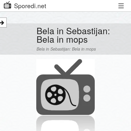
Sporedi.net
Trenutni spored
Bela in Sebastijan:
Priporočamo
Bela in mops
Priljubljeni kanali
Bela in Sebastijan: Bela in mops
Iskalnik
Kibora
Seznam kanalov
Seznam Oddaj