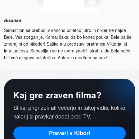
Risanka
Sebastijan se prebudi v sončno poletno jutro in nikjer ne najde
Bele. Ves zbegan je. Komaj čaka, da bo konec pouka, Bele pa še
zmeraj ni od nikoder! Saško mu predstavi bratranca Viktorja, ki
ima tudi psa. Sebastijan se ne more znebiti strahu, da Bela noče
biti več njegova prijateljica. Anton je medtem na preži …
Kaj gre zraven filma?
Slikaj prigrizek ali večerjo in takoj vidiš, koliko
kalorij si pravkar dodal pred TV.
Preveri v Kibori