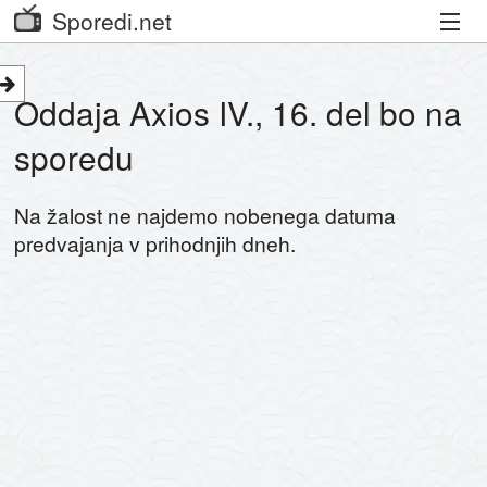
Sporedi.net
Trenutni spored
Oddaja Axios IV., 16. del bo na
Priporočamo
sporedu
Priljubljeni kanali
Na žalost ne najdemo nobenega datuma
Iskalnik
predvajanja v prihodnjih dneh.
Kibora
Seznam kanalov
Seznam Oddaj