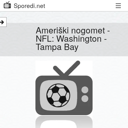
Sporedi.net
Trenutni spored
Ameriški nogomet -
Priporočamo
NFL: Washington -
Tampa Bay
Priljubljeni kanali
Iskalnik
Kibora
Seznam kanalov
Seznam Oddaj