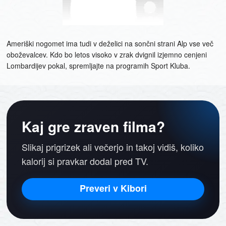
Ameriški nogomet ima tudi v deželici na sončni strani Alp vse več
oboževalcev. Kdo bo letos visoko v zrak dvignil izjemno cenjeni
Lombardijev pokal, spremljajte na programih Sport Kluba.
Kaj gre zraven filma?
Slikaj prigrizek ali večerjo in takoj vidiš, koliko
kalorij si pravkar dodal pred TV.
Preveri v Kibori