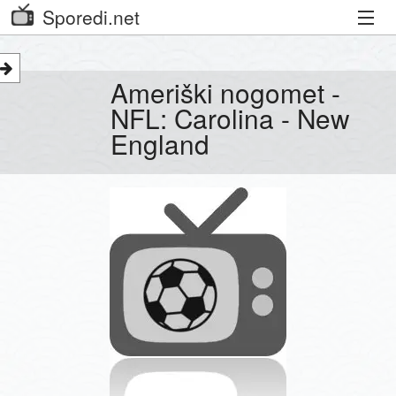
Sporedi.net
Trenutni spored
Ameriški nogomet -
Priporočamo
NFL: Carolina - New
England
Priljubljeni kanali
Iskalnik
Kibora
Seznam kanalov
Seznam Oddaj