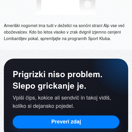
Ameriški nogomet ima tudi v deželici na sončni strani Alp vse več
oboževalcev. Kdo bo letos visoko v zrak dvignil izjemno cenjeni
Lombardijev pokal, spremljajte na programih Sport Kluba.
Prigrizki niso problem.
Slepo grickanje je.
Vpiši čips, kokice ali sendvič in takoj vidiš,
koliko si dejansko pojedel.
Preveri zdaj