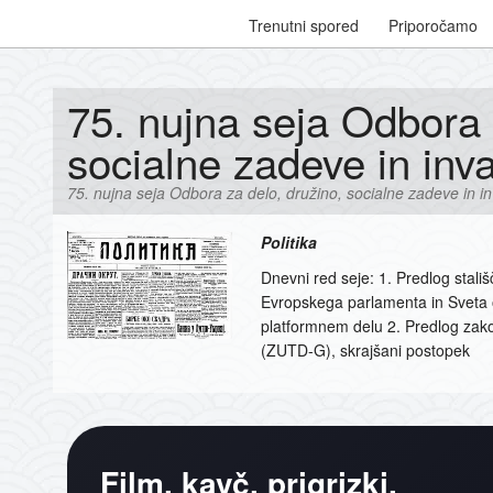
Trenutni spored
Priporočamo
75. nujna seja Odbora 
socialne zadeve in inva
75. nujna seja Odbora za delo, družino, socialne zadeve in in
Politika
Dnevni red seje: 1. Predlog stali
Evropskega parlamenta in Sveta o
platformnem delu 2. Predlog zak
(ZUTD-G), skrajšani postopek
Film, kavč, prigrizki.