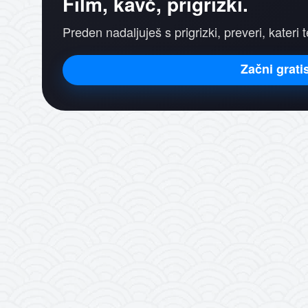
Film, kavč, prigrizki.
Preden nadaljuješ s prigrizki, preveri, kateri t
Začni grati