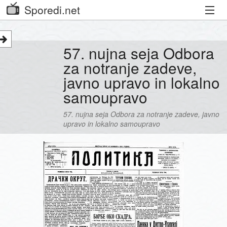
Sporedi.net
Trenutni spored
57. nujna seja Odbora
Priporočamo
za notranje zadeve,
javno upravo in lokalno
Priljubljeni kanali
samoupravo
Iskalnik
57. nujna seja Odbora za notranje zadeve, javno
upravo in lokalno samoupravo
Kibora
Seznam kanalov
Seznam Oddaj