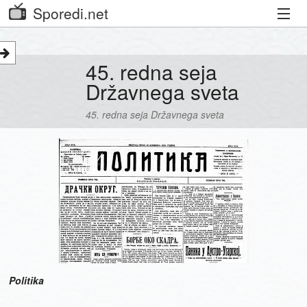
Sporedi.net
Trenutni spored
45. redna seja
Priporočamo
Državnega sveta
Priljubljeni kanali
45. redna seja Državnega sveta
Iskalnik
Kibora
Seznam kanalov
Seznam Oddaj
Politika