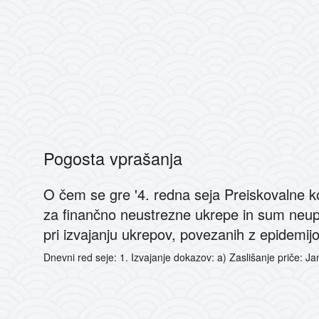
Pogosta vprašanja
O čem se gre '4. redna seja Preiskovalne 
za finančno neustrezne ukrepe in sum neu
pri izvajanju ukrepov, povezanih z epidemij
Dnevni red seje: 1. Izvajanje dokazov: a) Zaslišanje priče: J