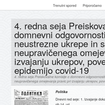
Trenutni spored
Priporočamo
4. redna seja Preiskov
domnevni odgovornosti
neustrezne ukrepe in 
neupravičenega omejev
izvajanju ukrepov, pov
epidemijo covid-19
4. redna seja Preiskovalne komisije o domnevni odgovornost
neupravičenega omejevanja pravic pri izvajanju ukrepov, pov
Politika
Dnevni red seje: 1. Izvajanje dok
ob 14. uri.