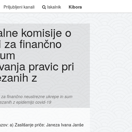
Priljubljeni kanali
Iskalnik
Kibora
alne komisije o
 za finančno
sum
anja pravic pri
ezanih z
i za finančno neustrezne ukrepe in sum
ezanih z epidemijo covid-19
azov: a) Zaslišanje priče: Janeza Ivana Janše