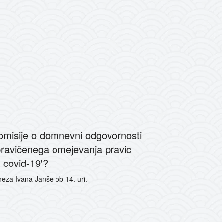
komisije o domnevni odgovornosti
pravičenega omejevanja pravic
o covid-19'?
aneza Ivana Janše ob 14. uri.