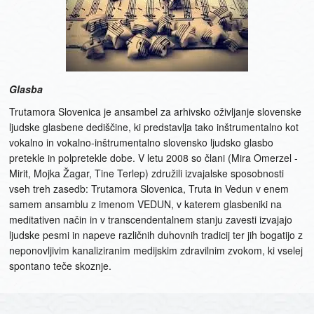
Glasba
Trutamora Slovenica je ansambel za arhivsko oživljanje slovenske
ljudske glasbene dediščine, ki predstavlja tako inštrumentalno kot
vokalno in vokalno-inštrumentalno slovensko ljudsko glasbo
pretekle in polpretekle dobe. V letu 2008 so člani (Mira Omerzel -
Mirit, Mojka Žagar, Tine Terlep) združili izvajalske sposobnosti
vseh treh zasedb: Trutamora Slovenica, Truta in Vedun v enem
samem ansamblu z imenom VEDUN, v katerem glasbeniki na
meditativen način in v transcendentalnem stanju zavesti izvajajo
ljudske pesmi in napeve različnih duhovnih tradicij ter jih bogatijo z
neponovljivim kanaliziranim medijskim zdravilnim zvokom, ki vselej
spontano teče skoznje.