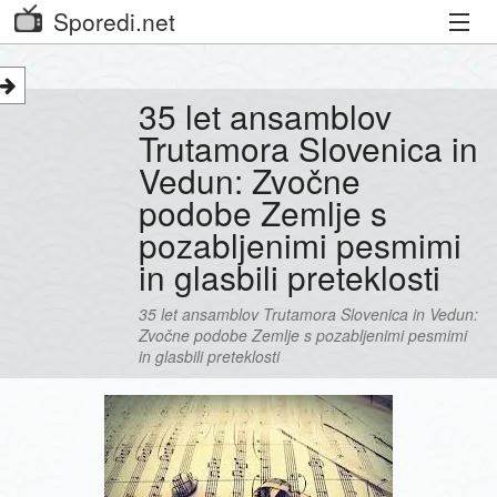
Sporedi.net
Trenutni spored
35 let ansamblov
Priporočamo
Trutamora Slovenica in
Vedun: Zvočne
Priljubljeni kanali
podobe Zemlje s
Iskalnik
pozabljenimi pesmimi
in glasbili preteklosti
Kibora
35 let ansamblov Trutamora Slovenica in Vedun:
Seznam kanalov
Zvočne podobe Zemlje s pozabljenimi pesmimi
in glasbili preteklosti
Seznam Oddaj