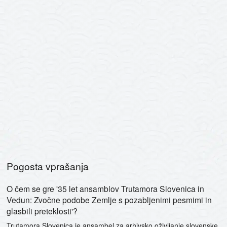
Pogosta vprašanja
O čem se gre '35 let ansamblov Trutamora Slovenica in
Vedun: Zvočne podobe Zemlje s pozabljenimi pesmimi in
glasbili preteklosti'?
Trutamora Slovenica je ansambel za arhivsko oživljanje slovenske