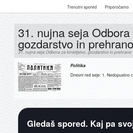
Trenutni spored
Priporočamo
31. nujna seja Odbora 
gozdarstvo in prehran
31. nujna seja Odbora za kmetijstvo, gozdarstvo in prehrano
Politika
Dnevni red seje: 1. Nedopustno r
Gledaš spored. Kaj pa svo