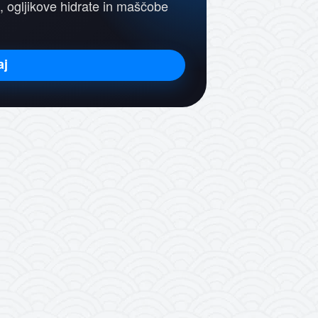
, ogljikove hidrate in maščobe
aj