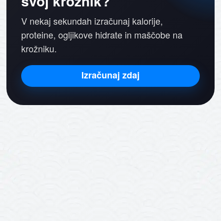
svoj krožnik?
V nekaj sekundah izračunaj kalorije,
proteine, ogljikove hidrate in maščobe na
krožniku.
Izračunaj zdaj