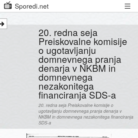
Sporedi.net
Trenutni spored
20. redna seja
Priporočamo
Preiskovalne komisije
o ugotavljanju
Priljubljeni kanali
domnevnega pranja
Iskalnik
denarja v NKBM in
domnevnega
Kibora
nezakonitega
Seznam kanalov
financiranja SDS-a
Seznam Oddaj
20. redna seja Preiskovalne komisije o
ugotavljanju domnevnega pranja denarja v
NKBM in domnevnega nezakonitega financiranja
SDS-a